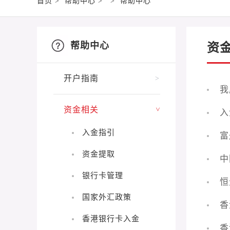
首页
>
帮助中心
>
>
帮助中心
帮助中心
资
开户指南
>
我
资金相关
>
入
入金指引
富
资金提取
中
银行卡管理
恒
国家外汇政策
香
香港银行卡入金
香