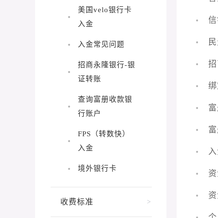
美国velo银行卡
信
入金
民
入金常见问题
招
招商永隆银行-银
证转账
绑
查询富册收款银
富
行账户
富
FPS（转数快）
入金
入
境外银行卡
资
资
收费标准
>
个