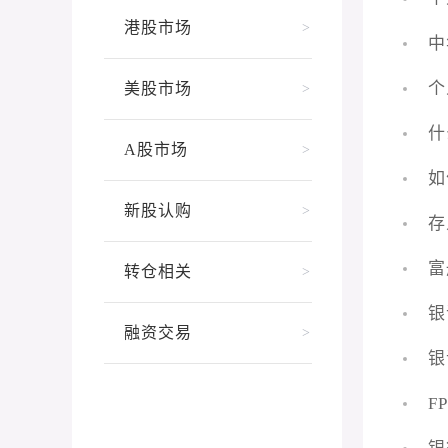
港股市场
>
中
个
美股市场
>
什
A股市场
>
如
新股认购
>
存
富
转仓相关
>
银
融资交易
>
银
F