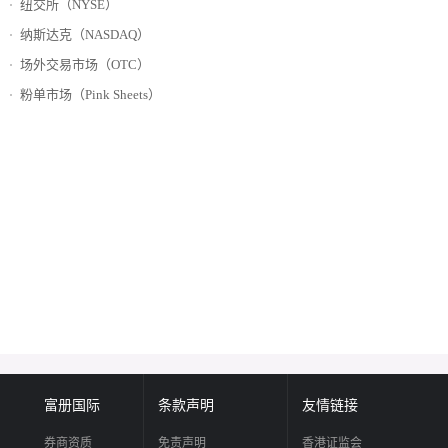
纽交所（NYSE）
纳斯达克（NASDAQ）
场外交易市场（OTC）
粉单市场（Pink Sheets）
富册国际
条款声明
友情链接
券商资质
免责声明
香港证监会