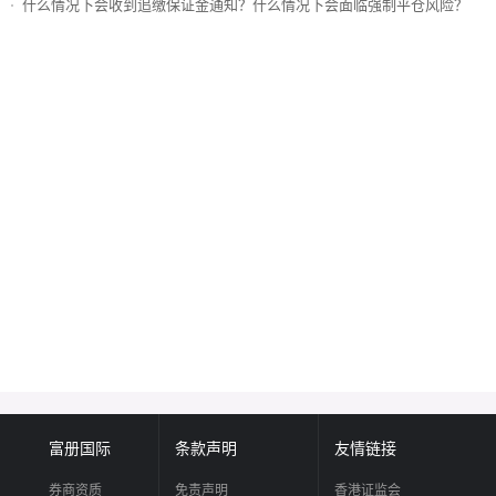
什么情况下会收到追缴保证金通知？什么情况下会面临强制平仓风险？
富册国际
条款声明
友情链接
券商资质
免责声明
香港证监会