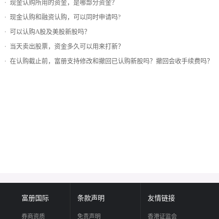
现金认购所用的资金，是哪部分资金？
现金认购和融资认购，可以同时申请吗?
可以认购A股及美股新股吗？
当天卖出股票，资金多久可以用来打新？
在认购截止前，富册支持修改和撤回已认购新股吗？撤回会收手续费吗？
富册国际
条款声明
友情链接
券商资质
免责声明
香港证监会