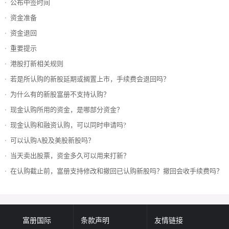
公布中签时间
资金准备
资金退回
重要提示
港股打新相关规则
若是所认购的新股延期或搁置上市，手续费会退回吗？
为什么有的新股富册不支持认购？
现金认购所用的资金，是哪部分资金？
现金认购和融资认购，可以同时申请吗?
可以认购A股及美股新股吗？
当天卖出股票，资金多久可以用来打新？
在认购截止前，富册支持修改和撤回已认购新股吗？撤回会收手续费吗？
富册国际
条款声明
友情链接